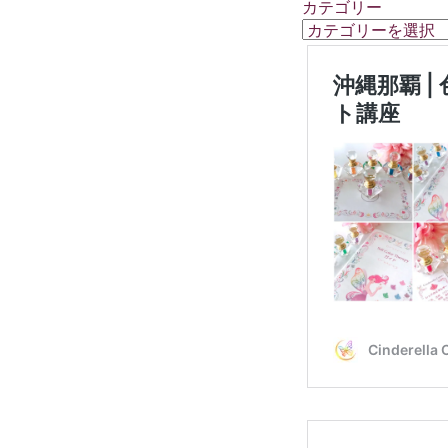
カテゴリー
カ
テ
ゴ
リ
ー