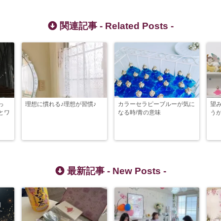
関連記事 -
Related Posts
-
っ
理想に慣れる♪理想が習慣♪
カラーセラピーブルーが気に
望
とワ
なる時/青の意味
う
最新記事 -
New Posts
-