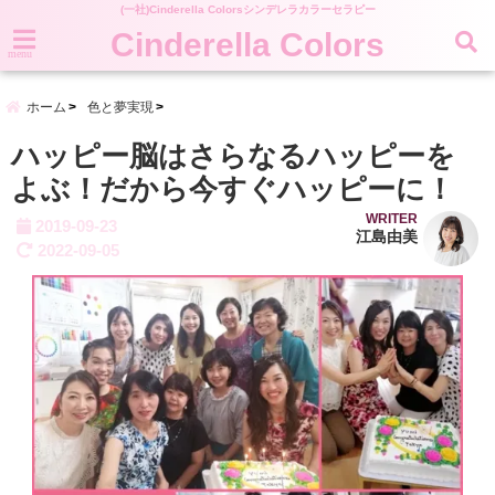
(一社)Cinderella Colorsシンデレラカラーセラピー
Cinderella Colors
menu
ホーム
色と夢実現
ハッピー脳はさらなるハッピーを
よぶ！だから今すぐハッピーに！
WRITER
2019-09-23
江島由美
2022-09-05