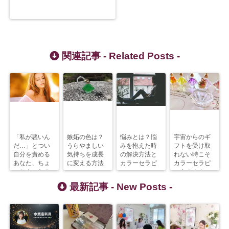
関連記事 -
Related Posts
-
「私が悪いん
嫉妬の色は？
悩みとは？悩
宇宙からのギ
だ…」とつい
うらやましい
みを抱えた時
フトを受け取
自分を責める
気持ちを成長
の解決方法と
れない時こそ
あなた、ちょ
に変える方法
カラーセラピ
カラーセラピ
っとまった！
ー
ーを！！！
最新記事 -
New Posts
-