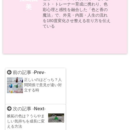
スト・トレーナー育成に携わり、色
美
彩心理と感性を融合した「色と香の
魔法」で、外見・内面・人生の流れ
を180度変化させ整える在り方を伝え
ている
前の記事 -
Prev
-
正しいのはどっち？人
間関係で意見が違い対
立する時
次の記事 -
Next
-
嫉妬の色は？うらやま
しい気持ちを成長に変
える方法