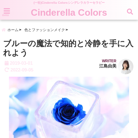
(一社)Cinderella Colorsシンデレラカラーセラピー
Cinderella Colors
menu
ホーム
色とファッションメイク
ブルーの魔法で知的と冷静を手に入
れよう
WRITER
2019-03-01
江島由美
2022-09-05