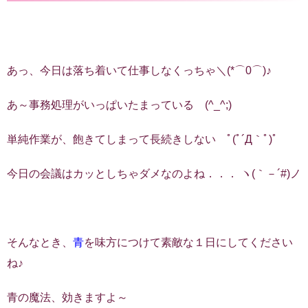
あっ、今日は落ち着いて仕事しなくっちゃ＼(*⌒0⌒)♪
あ～事務処理がいっぱいたまっている (^_^;)
単純作業が、飽きてしまって長続きしない ﾟ(ﾟ´Д｀ﾟ)ﾟ
今日の会議はカッとしちゃダメなのよね．．． ヽ(｀－´#)ノ
そんなとき、
青
を味方につけて素敵な１日にしてください
ね♪
青の魔法、効きますよ～