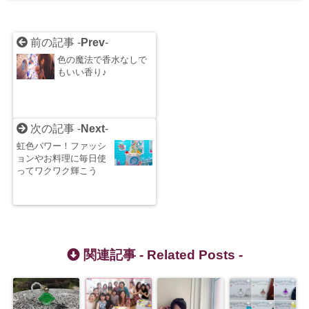
前の記事 -
Prev
-
色の魔法で香水なしで
もいい香り♪
次の記事 -
Next
-
虹色パワー！ファッシ
ョンやお料理に毎日使
ってワクワク輝こう
関連記事 -
Related Posts
-