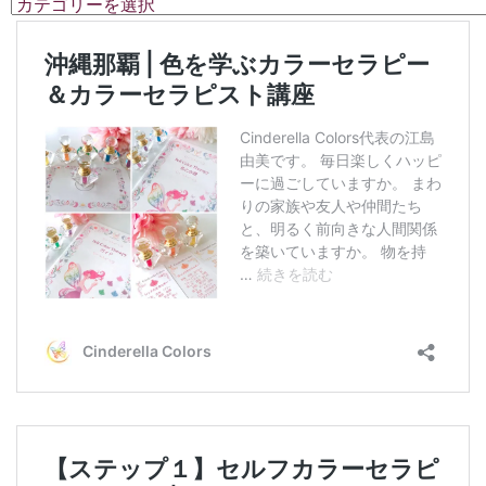
カ
テ
ゴ
リ
ー