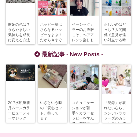
嫉妬の色は？
ハッピー脳は
ベーシックカ
正しいのはど
うらやましい
さらなるハッ
ラーのお洋服
っち？人間関
気持ちを成長
ピーをよぶ！
こそ、ヘアア
係で意見が違
に変える方法
だから今すぐ
レンジ楽しも
い対立する時
ハッピーに！
う！
最新記事 -
New Posts
-
2/17水瓶座新
いざという時
コミュニケー
「記録」が取
月ムーンカラ
の「安心セッ
ションが苦
れないなら、
ービューティ
ト」持って
手？カラーセ
シンデレラカ
ーマジック
る？
ラピーを学ん
ラーズのカラ
で「質問力」
ーセラピーで
を上げるべ
解決すべし！
し！