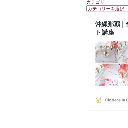
カテゴリー
カ
テ
ゴ
リ
ー