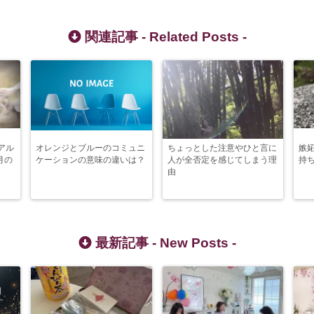
関連記事 -
Related Posts
-
アル
オレンジとブルーのコミュニ
ちょっとした注意やひと言に
嫉
月の
ケーションの意味の違いは？
人が全否定を感じてしまう理
持
由
最新記事 -
New Posts
-