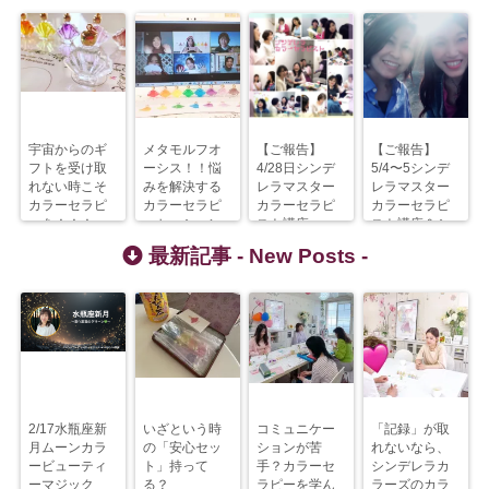
宇宙からのギ
メタモルフオ
【ご報告】
【ご報告】
フトを受け取
ーシス！！悩
4/28日シンデ
5/4〜5シンデ
れない時こそ
みを解決する
レラマスター
レラマスター
カラーセラピ
カラーセラピ
カラーセラピ
カラーセラピ
ーを！！！
ーセッション
スト講座
スト講座＆シ
ンデレラカラ
最新記事 -
New Posts
-
ートレーナー
講座
2/17水瓶座新
いざという時
コミュニケー
「記録」が取
月ムーンカラ
の「安心セッ
ションが苦
れないなら、
ービューティ
ト」持って
手？カラーセ
シンデレラカ
ーマジック
る？
ラピーを学ん
ラーズのカラ