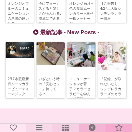
オレンジとブ
今にフォーカ
オレンジ満月✧
【ご報告】
ルーのコミュ
スすると楽し
色の魔法ムー
4/27土大阪シ
ニケーション
さがあふれる♪
ンカラー✧幸せ
ンデレラカラ
の意味の違い
簡単にできる
一択メッセー
ー講座
は？
こと
ジ
最新記事 -
New Posts
-
2/17水瓶座新
いざという時
コミュニケー
「記録」が取
月ムーンカラ
の「安心セッ
ションが苦
れないなら、
ービューティ
ト」持って
手？カラーセ
シンデレラカ
ーマジック
る？
ラピーを学ん
ラーズのカラ
で「質問力」
ーセラピーで
を上げるべ
解決すべし！
し！