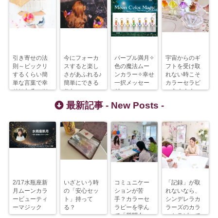
引き寄せの法
今にフォーカ
パープル満月✧
宇宙からのギ
則～ビックリ
スすると楽し
色の魔法ムー
フトを受け取
するくらい簡
さがあふれる♪
ンカラー✧幸せ
れない時こそ
単な言葉で幸
簡単にできる
一択メッセー
カラーセラピ
せになるコツ
こと
ジ
ーを！！！
最新記事 -
New Posts
-
2/17水瓶座新
いざという時
コミュニケー
「記録」が取
月ムーンカラ
の「安心セッ
ションが苦
れないなら、
ービューティ
ト」持って
手？カラーセ
シンデレラカ
ーマジック
る？
ラピーを学ん
ラーズのカラ
で「質問力」
ーセラピーで