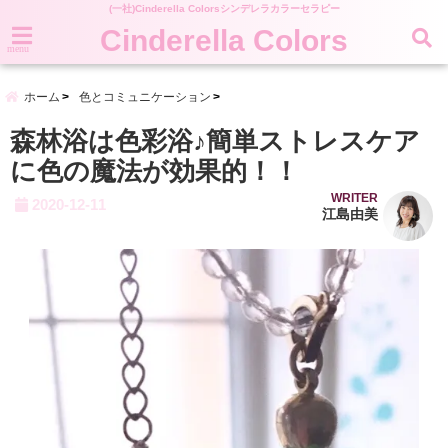
(一社)Cinderella Colorsシンデレラカラーセラピー
Cinderella Colors
menu
ホーム
色とコミュニケーション
森林浴は色彩浴♪簡単ストレスケア
に色の魔法が効果的！！
WRITER
2020-12-11
江島由美