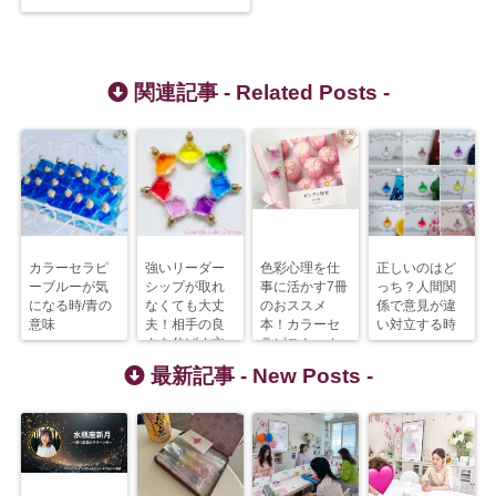
関連記事 -
Related Posts
-
カラーセラピ
強いリーダー
色彩心理を仕
正しいのはど
ーブルーが気
シップが取れ
事に活かす7冊
っち？人間関
になる時/青の
なくても大丈
のおススメ
係で意見が違
意味
夫！相手の良
本！カラーセ
い対立する時
さを伸ばす方
ラピスト、カ
法
ウンセラー、
最新記事 -
New Posts
-
コーチ、講師
業の方へ