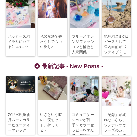
ハッピースパ
色の魔法で香
ブルーとオレ
地球パズルの1
イラルにハマ
水なしでもい
ンジファッシ
ピースとして
る2つのコツ
い香り♪
ョンと補色と
♡内向的がポ
人間関係
ジティブ？に
なるその理由
最新記事 -
New Posts
-
2/17水瓶座新
いざという時
コミュニケー
「記録」が取
月ムーンカラ
の「安心セッ
ションが苦
れないなら、
ービューティ
ト」持って
手？カラーセ
シンデレラカ
ーマジック
る？
ラピーを学ん
ラーズのカラ
で「質問力」
ーセラピーで