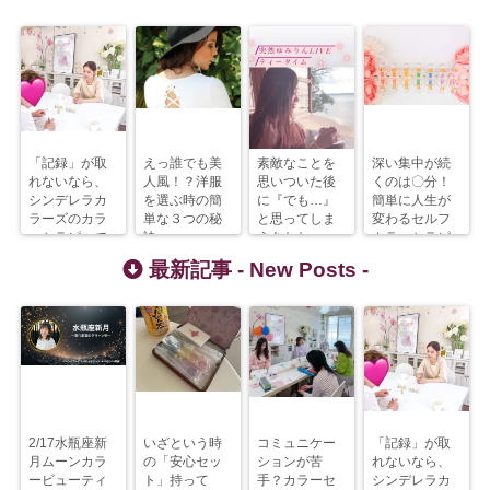
「記録」が取
えっ誰でも美
素敵なことを
深い集中が続
れないなら、
人風！？洋服
思いついた後
くのは〇分！
シンデレラカ
を選ぶ時の簡
に『でも…』
簡単に人生が
ラーズのカラ
単な３つの秘
と思ってしま
変わるセルフ
ーセラピーで
訣
うあなたへ
カラーセラピ
解決すべし！
ー
最新記事 -
New Posts
-
2/17水瓶座新
いざという時
コミュニケー
「記録」が取
月ムーンカラ
の「安心セッ
ションが苦
れないなら、
ービューティ
ト」持って
手？カラーセ
シンデレラカ