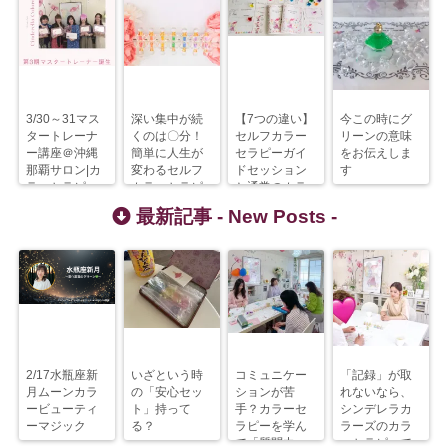
3/30～31マス
深い集中が続
【7つの違い】
今この時にグ
タートレーナ
くのは〇分！
セルフカラー
リーンの意味
ー講座＠沖縄
簡単に人生が
セラピーガイ
をお伝えしま
那覇サロン|カ
変わるセルフ
ドセッション
す
ラーセラピー
カラーセラピ
と通常のカラ
資格
ー
ーセラピー
最新記事 -
New Posts
-
2/17水瓶座新
いざという時
コミュニケー
「記録」が取
月ムーンカラ
の「安心セッ
ションが苦
れないなら、
ービューティ
ト」持って
手？カラーセ
シンデレラカ
ーマジック
る？
ラピーを学ん
ラーズのカラ
で「質問力」
ーセラピーで