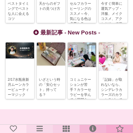
ベストタイミ
天からのギフ
セルフカラー
今すぐ簡単に
ングでベスト
トの見つけ方
ヒーリングの
運気アップ・
な人に会える
ススメ～今、
洋服、メイク
コツ
気になる色は
コスメ、アク
必要な色
セサリーで遊
ぼう
最新記事 -
New Posts
-
2/17水瓶座新
いざという時
コミュニケー
「記録」が取
月ムーンカラ
の「安心セッ
ションが苦
れないなら、
ービューティ
ト」持って
手？カラーセ
シンデレラカ
ーマジック
る？
ラピーを学ん
ラーズのカラ
で「質問力」
ーセラピーで
を上げるべ
解決すべし！
し！