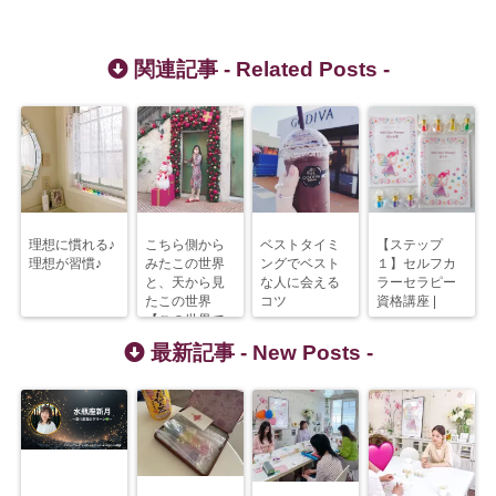
関連記事 -
Related Posts
-
理想に慣れる♪
こちら側から
ベストタイミ
【ステップ
理想が習慣♪
みたこの世界
ングでベスト
１】セルフカ
と、天から見
な人に会える
ラーセラピー
たこの世界
コツ
資格講座 |
【この世界で
やることと
最新記事 -
New Posts
-
は？】