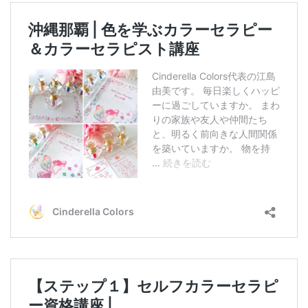
テ
ゴ
リ
ー