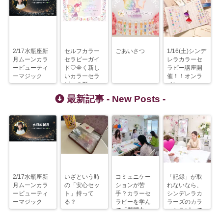
2/17水瓶座新
セルフカラー
ごあいさつ
1/16(土)シンデ
月ムーンカラ
セラピーガイ
レラカラーセ
ービューティ
ド♡全く新し
ラピー講座開
ーマジック
いカラーセラ
催！！オンラ
ピーの形
インzoom
最新記事 -
New Posts
-
2/17水瓶座新
いざという時
コミュニケー
「記録」が取
月ムーンカラ
の「安心セッ
ションが苦
れないなら、
ービューティ
ト」持って
手？カラーセ
シンデレラカ
ーマジック
る？
ラピーを学ん
ラーズのカラ
で「質問力」
ーセラピーで
を上げるべ
解決すべし！