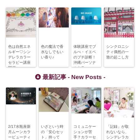
色は自然エネ
色の魔法で香
体験講座でブ
シンクロニシ
ルギー♡シン
水なしでもい
ルべ・イエベ
ティ偶然の一
デレラカラー
い香り♪
のプチ診断！
致の起こし方
セラピー講座
沖縄パーソナ
開催
ルカラー
最新記事 -
New Posts
-
2/17水瓶座新
いざという時
コミュニケー
「記録」が取
月ムーンカラ
の「安心セッ
ションが苦
れないなら、
ービューティ
ト」持って
手？カラーセ
シンデレラカ