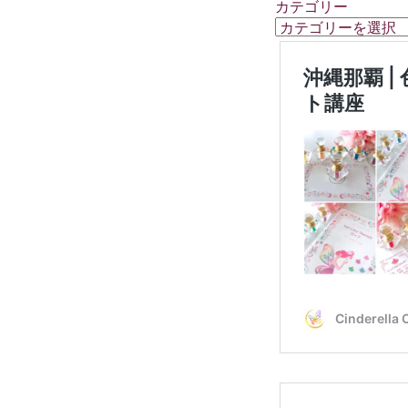
カテゴリー
カ
テ
ゴ
リ
ー