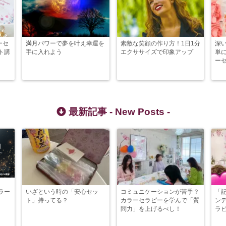
ーセ
満月パワーで夢を叶え幸運を
素敵な笑顔の作り方！1日1分
深
ト講
手に入れよう
エクササイズで印象アップ
単
ー
最新記事 -
New Posts
-
ラー
いざという時の「安心セッ
コミュニケーションが苦手？
「
ト」持ってる？
カラーセラピーを学んで「質
ン
問力」を上げるべし！
ラ