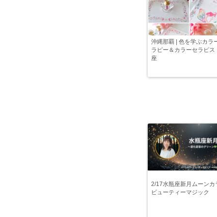
沖縄那覇 | 色を学ぶカラ
ラピー＆カラーセラピス
座
2/17水瓶座新月ムーンカ
ビューティーマジック