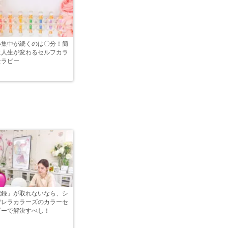
い集中が続くのは〇分！簡
に人生が変わるセルフカラ
セラピー
記録」が取れないなら、シ
デレラカラーズのカラーセ
ピーで解決すべし！