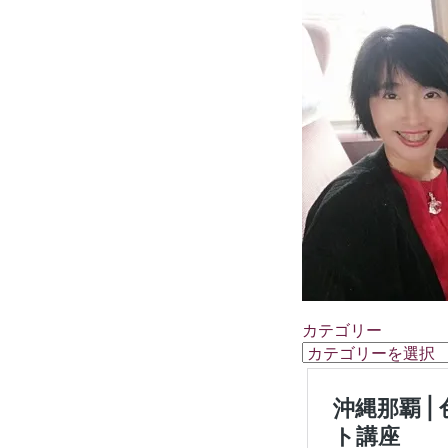
カテゴリー
カ
テ
ゴ
リ
ー