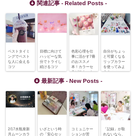
関連記事 -
Related Posts
-
ベストタイミ
目標に向けて
色彩心理を仕
自分がちょっ
ングでベスト
ハッピーな気
事に活かす7冊
と可愛くなる
な人に会える
分でトライし
のおススメ
リップカラー
コツ
続けるコツ
本！カラーセ
を使ってみよ
ラピスト、カ
う！
ウンセラー、
最新記事 -
New Posts
-
コーチ、講師
業の方へ
2/17水瓶座新
いざという時
コミュニケー
「記録」が取
月ムーンカラ
の「安心セッ
ションが苦
れないなら、