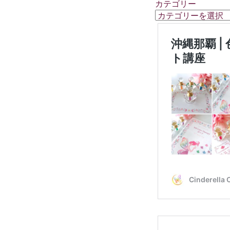
カテゴリー
カ
テ
ゴ
リ
ー