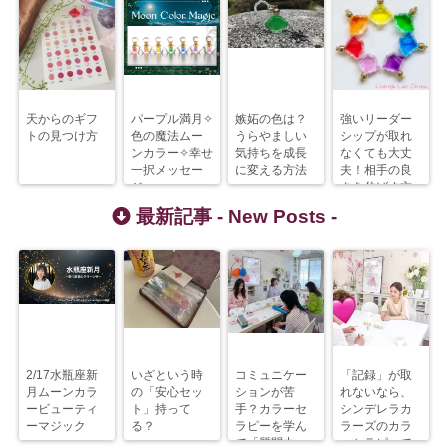
天からのギフ
パープル満月✧
嫉妬の色は？
強いリーダー
トの見つけ方
色の魔法ムー
うらやましい
シップが取れ
ンカラー✧幸せ
気持ちを成長
なくても大丈
一択メッセー
に変える方法
夫！相手の良
ジ
さを伸ばす方
法
最新記事 -
New Posts
-
2/17水瓶座新
いざという時
コミュニケー
「記録」が取
月ムーンカラ
の「安心セッ
ションが苦
れないなら、
ービューティ
ト」持って
手？カラーセ
シンデレラカ
ーマジック
る？
ラピーを学ん
ラーズのカラ
で「質問力」
ーセラピーで