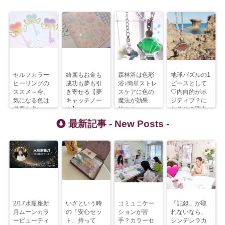
セルフカラー
綺麗もお金も
森林浴は色彩
地球パズルの1
ヒーリングの
成功も夢も引
浴♪簡単ストレ
ピースとして
ススメ～今、
き寄せる【夢
スケアに色の
♡内向的がポ
気になる色は
キャッチノー
魔法が効果
ジティブ？に
必要な色
ト】
的！！
なるその理由
最新記事 -
New Posts
-
2/17水瓶座新
いざという時
コミュニケー
「記録」が取
月ムーンカラ
の「安心セッ
ションが苦
れないなら、
ービューティ
ト」持って
手？カラーセ
シンデレラカ