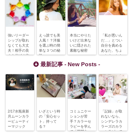
強いリーダー
えっ誰でも美
本当にやりた
「私が悪いん
シップが取れ
人風！？洋服
いけど出来な
だ…」とつい
なくても大丈
を選ぶ時の簡
いに隠された
自分を責める
夫！相手の良
単な３つの秘
素敵な秘密
あなた、ちょ
さを伸ばす方
訣
っとまった！
法
最新記事 -
New Posts
-
2/17水瓶座新
いざという時
コミュニケー
「記録」が取
月ムーンカラ
の「安心セッ
ションが苦
れないなら、
ービューティ
ト」持って
手？カラーセ
シンデレラカ
ーマジック
る？
ラピーを学ん
ラーズのカラ
で「質問力」
ーセラピーで