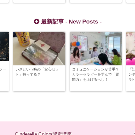
最新記事 -
New Posts
-
ラー
いざという時の「安心セッ
コミュニケーションが苦手？
「
ト」持ってる？
カラーセラピーを学んで「質
ン
問力」を上げるべし！
ラ
Cinderella Colors認定講座