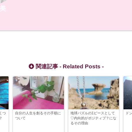
美
関連記事 -
Related Posts
-
くつ
自分の人生を創るその手順に
地球パズルの1ピースとして
ド
？
ついて
♡内向的がポジティブ？にな
るその理由