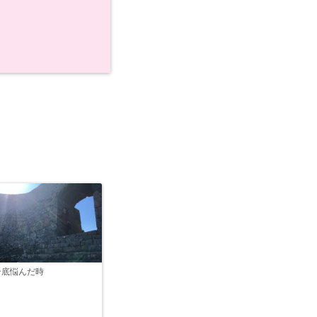
ン底悩んだ時