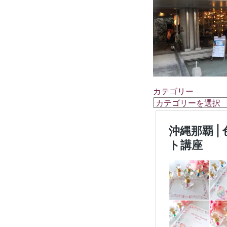
カテゴリー
カ
テ
ゴ
リ
ー