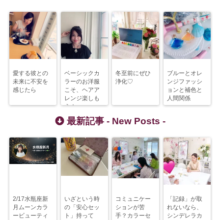
愛する彼との
ベーシックカ
冬至前にぜひ
ブルーとオレ
未来に不安を
ラーのお洋服
浄化♡
ンジファッシ
感じたら
こそ、ヘアア
ョンと補色と
レンジ楽しも
人間関係
う！
最新記事 -
New Posts
-
2/17水瓶座新
いざという時
コミュニケー
「記録」が取
月ムーンカラ
の「安心セッ
ションが苦
れないなら、
ービューティ
ト」持って
手？カラーセ
シンデレラカ