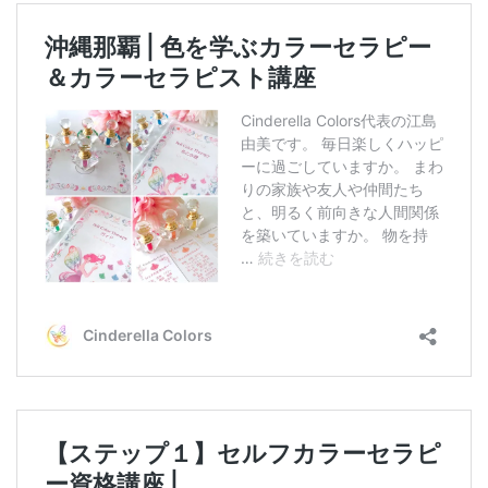
テ
ゴ
リ
ー