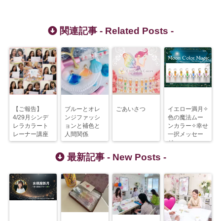
関連記事 -
Related Posts
-
【ご報告】
ブルーとオレ
ごあいさつ
イエロー満月✧
4/29月シンデ
ンジファッシ
色の魔法ムー
レラカラート
ョンと補色と
ンカラー✧幸せ
レーナー講座
人間関係
一択メッセー
ジ
最新記事 -
New Posts
-