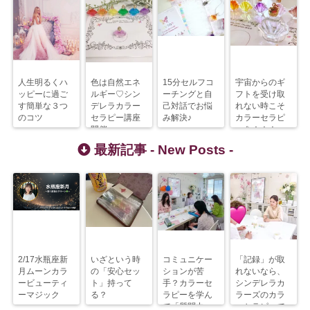
人生明るくハ
色は自然エネ
15分セルフコ
宇宙からのギ
ッピーに過ご
ルギー♡シン
ーチングと自
フトを受け取
す簡単な３つ
デレラカラー
己対話でお悩
れない時こそ
のコツ
セラピー講座
み解決♪
カラーセラピ
開催
ーを！！！
最新記事 -
New Posts
-
2/17水瓶座新
いざという時
コミュニケー
「記録」が取
月ムーンカラ
の「安心セッ
ションが苦
れないなら、
ービューティ
ト」持って
手？カラーセ
シンデレラカ
ーマジック
る？
ラピーを学ん
ラーズのカラ
で「質問力」
ーセラピーで