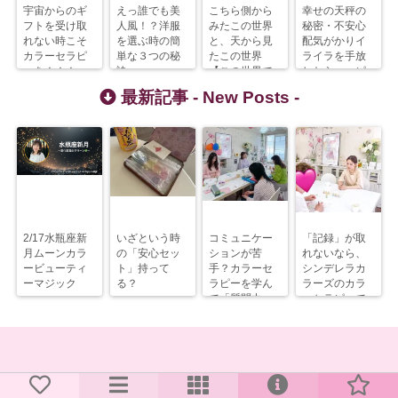
宇宙からのギ
えっ誰でも美
こちら側から
幸せの天秤の
フトを受け取
人風！？洋服
みたこの世界
秘密・不安心
れない時こそ
を選ぶ時の簡
と、天から見
配気がかりイ
カラーセラピ
単な３つの秘
たこの世界
ライラを手放
ーを！！！
訣
【この世界で
したらハッピ
やることと
ーへまっしぐ
最新記事 -
New Posts
-
は？】
ら！
2/17水瓶座新
いざという時
コミュニケー
「記録」が取
月ムーンカラ
の「安心セッ
ションが苦
れないなら、
ービューティ
ト」持って
手？カラーセ
シンデレラカ
ーマジック
る？
ラピーを学ん
ラーズのカラ
で「質問力」
ーセラピーで
を上げるべ
解決すべし！
し！