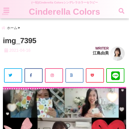
(一社)Cinderella Colorsシンデレラカラーセラピー
Cinderella Colors
menu
ホーム
img_7395
WRITER
2021-04-16
江島由美