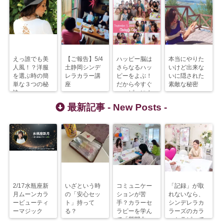
えっ誰でも美
【ご報告】5/4
ハッピー脳は
本当にやりた
人風！？洋服
土静岡シンデ
さらなるハッ
いけど出来な
を選ぶ時の簡
レラカラー講
ピーをよぶ！
いに隠された
単な３つの秘
座
だから今すぐ
素敵な秘密
訣
ハッピーに！
最新記事 -
New Posts
-
2/17水瓶座新
いざという時
コミュニケー
「記録」が取
月ムーンカラ
の「安心セッ
ションが苦
れないなら、
ービューティ
ト」持って
手？カラーセ
シンデレラカ
ーマジック
る？
ラピーを学ん
ラーズのカラ
で「質問力」
ーセラピーで