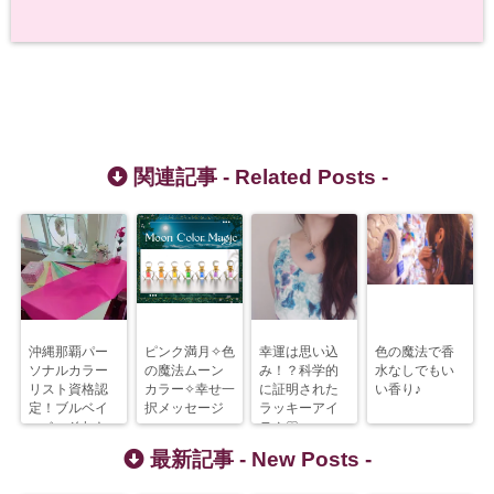
関連記事 -
Related Posts
-
沖縄那覇パー
ピンク満月✧色
幸運は思い込
色の魔法で香
ソナルカラー
の魔法ムーン
み！？科学的
水なしでもい
リスト資格認
カラー✧幸せ一
に証明された
い香り♪
定！ブルベイ
択メッセージ
ラッキーアイ
エベ・それと
テム♡
もニュートラ
最新記事 -
New Posts
-
ル？