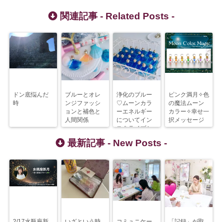
関連記事 -
Related Posts
-
ドン底悩んだ
ブルーとオレ
浄化のブルー
ピンク満月✧色
時
ンジファッシ
♡ムーンカラ
の魔法ムーン
ョンと補色と
ーエネルギー
カラー✧幸せ一
人間関係
についてイン
択メッセージ
スタライブシ
ェア
最新記事 -
New Posts
-
2/17水瓶座新
いざという時
コミュニケー
「記録」が取