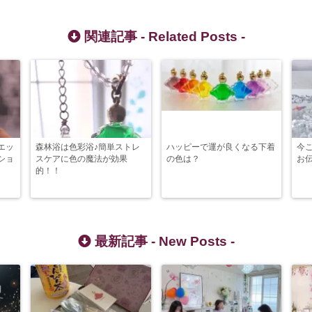
関連記事 -
Related Posts
-
エッ
森林浴は色彩浴♪簡単ストレ
ハッピーで運が良くなる下着
今
ショ
スケアに色の魔法が効果
の色は？
お
的！！
最新記事 -
New Posts
-