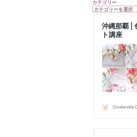
カテゴリー
カ
テ
ゴ
リ
ー