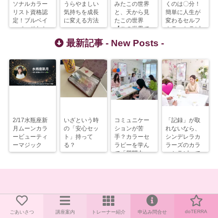
ソナルカラー
うらやましい
みたこの世界
くのは〇分！
リスト資格認
気持ちを成長
と、天から見
簡単に人生が
定！ブルベイ
に変える方法
たこの世界
変わるセルフ
エベ・それと
【この世界で
カラーセラピ
もニュートラ
やることと
ー
最新記事 -
New Posts
-
ル？
は？】
2/17水瓶座新
いざという時
コミュニケー
「記録」が取
月ムーンカラ
の「安心セッ
ションが苦
れないなら、
ービューティ
ト」持って
手？カラーセ
シンデレラカ
ーマジック
る？
ラピーを学ん
ラーズのカラ
で「質問力」
ーセラピーで
を上げるべ
解決すべし！
し！
doTERRA
ごあいさつ
講座案内
トレーナー紹介
申込み問合せ
Copyright©
Cinderella Colors
, 2026 All Rights Reserved.