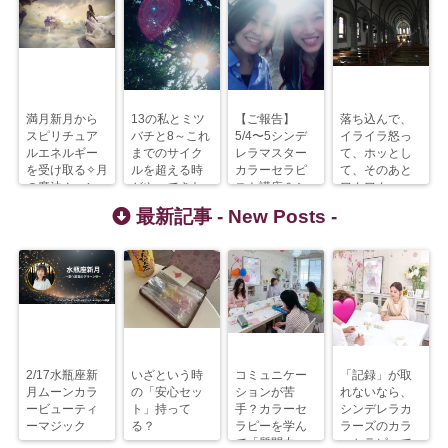
満月新月から
13の私とミツ
【ご報告】
落ち込んで、
スピリチュア
バチと8～これ
5/4〜5シンデ
イライラ怒っ
ルエネルギー
までのサイク
レラマスター
て、ホッとし
を受け取る✧月
ルを超える時
カラーセラピ
て、そのあと
の魔法ムーン
がやってきた
スト講座＆シ
ワクワク♪
カラー
ンデレラカラ
最新記事 -
New Posts
-
ートレーナー
講座
2/17水瓶座新
いざという時
コミュニケー
「記録」が取
月ムーンカラ
の「安心セッ
ションが苦
れないなら、
ービューティ
ト」持って
手？カラーセ
シンデレラカ
ーマジック
る？
ラピーを学ん
ラーズのカラ
で「質問力」
ーセラピーで