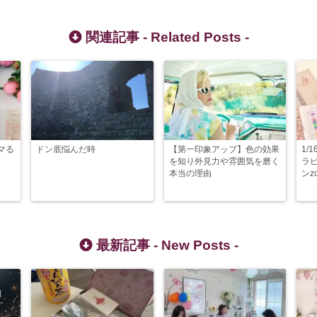
関連記事 -
Related Posts
-
マる
ドン底悩んだ時
【第一印象アップ】色の効果
1/
を知り外見力や雰囲気を磨く
ラ
本当の理由
ンz
最新記事 -
New Posts
-