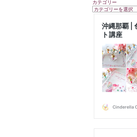
カテゴリー
カ
テ
ゴ
リ
ー