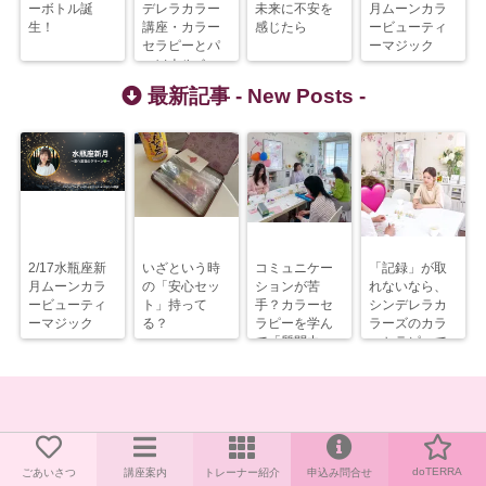
ーボトル誕
デレラカラー
未来に不安を
月ムーンカラ
生！
講座・カラー
感じたら
ービューティ
セラピーとパ
ーマジック
ーソナルベー
スカラーで毎
最新記事 -
New Posts
-
日ハッピーに♪
2/17水瓶座新
いざという時
コミュニケー
「記録」が取
月ムーンカラ
の「安心セッ
ションが苦
れないなら、
ービューティ
ト」持って
手？カラーセ
シンデレラカ
ーマジック
る？
ラピーを学ん
ラーズのカラ
で「質問力」
ーセラピーで
を上げるべ
解決すべし！
し！
doTERRA
ごあいさつ
講座案内
トレーナー紹介
申込み問合せ
Copyright©
Cinderella Colors
, 2026 All Rights Reserved.