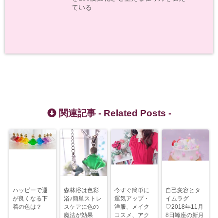
ている
関連記事 -
Related Posts
-
ハッピーで運
森林浴は色彩
今すぐ簡単に
自己変容とタ
が良くなる下
浴♪簡単ストレ
運気アップ・
イムラグ
着の色は？
スケアに色の
洋服、メイク
♡2018年11月
魔法が効果
コスメ、アク
8日蠍座の新月