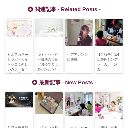
関連記事 -
Related Posts
-
セルフカラー
今すぐハッピ
ヘアアレンジ
【ご報告】5/4
セラピーガイ
ー魔法の言葉
に挑戦
土静岡シンデ
ド♡全く新し
♡おめでとう♪
レラカラー講
いカラーセラ
ありがとう♪
座
ピーの形
最新記事 -
New Posts
-
2/17水瓶座新
いざという時
コミュニケー
「記録」が取