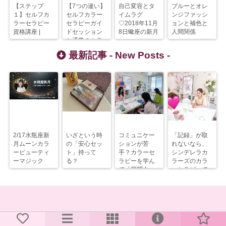
【ステップ
【7つの違い】
自己変容とタ
ブルーとオレ
１】セルフカ
セルフカラー
イムラグ
ンジファッシ
ラーセラピー
セラピーガイ
♡2018年11月
ョンと補色と
資格講座 |
ドセッション
8日蠍座の新月
人間関係
と通常のカラ
ーセラピー
最新記事 -
New Posts
-
2/17水瓶座新
いざという時
コミュニケー
「記録」が取
月ムーンカラ
の「安心セッ
ションが苦
れないなら、
ービューティ
ト」持って
手？カラーセ
シンデレラカ
ーマジック
る？
ラピーを学ん
ラーズのカラ
で「質問力」
ーセラピーで
を上げるべ
解決すべし！
し！