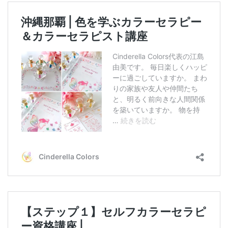
テ
ゴ
リ
ー