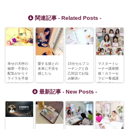
関連記事 -
Related Posts
-
幸せの天秤の
愛する彼との
15分セルフコ
マスタートレ
秘密・不安心
未来に不安を
ーチングと自
ーナー講座開
配気がかりイ
感じたら
己対話でお悩
催！カラーセ
ライラを手放
み解決♪
ラピー養成講
したらハッピ
師になるな
ーへまっしぐ
ら、シンデレ
最新記事 -
New Posts
-
ら！
ラカラーズ。