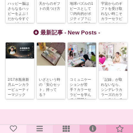
ハッピー脳は
天からのギフ
地球パズルの1
宇宙からのギ
さらなるハッ
トの見つけ方
ピースとして
フトを受け取
ピーをよぶ！
♡内向的がポ
れない時こそ
だから今すぐ
ジティブ？に
カラーセラピ
ハッピーに！
なるその理由
ーを！！！
最新記事 -
New Posts
-
2/17水瓶座新
いざという時
コミュニケー
「記録」が取
月ムーンカラ
の「安心セッ
ションが苦
れないなら、
ービューティ
ト」持って
手？カラーセ
シンデレラカ
ーマジック
る？
ラピーを学ん
ラーズのカラ
で「質問力」
ーセラピーで
を上げるべ
解決すべし！
し！